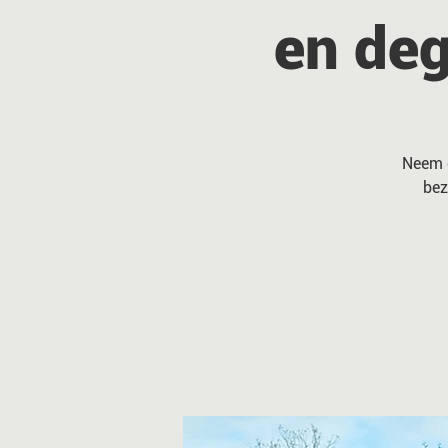
en deg
Neem d
bez