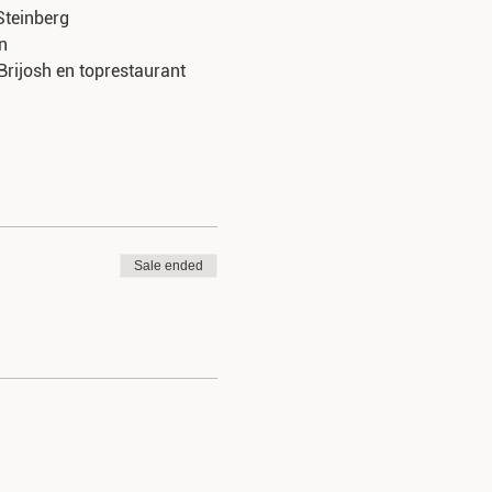
Steinberg
n
Brijosh en toprestaurant
 Gorsleeuw, Hoogstraat 33,
atsen op het kerkplein
Sale ended
al. We stoppen 4 keer, dus
dekt. Aangepaste kledij (en
men in een wagentje.