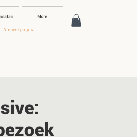
nsafari
More
Nieuwe pagina
usive:
 bezoek