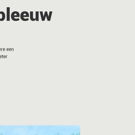
Opleeuw
ere een
eter