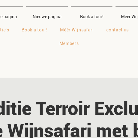
e pagina
Nieuwe pagina
Book a tour!
Méér Wij
tie's
Book a tour!
Méér Wijnsafari
contact us
Members
itie Terroir Excl
 Wijnsafari met