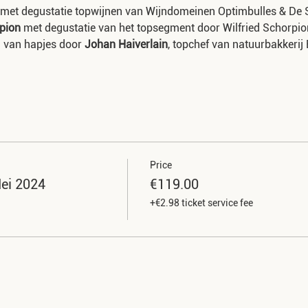
met degustatie topwijnen van Wijndomeinen Optimbulles & De 
pion
met degustatie van het topsegment door Wilfried Schorpio
ng van hapjes door
Johan Haiverlain
, topchef van natuurbakkerij 
ten én eindigen op onze vaste authentieke locatie -
Kasteelhoeve
arkeerplaatsen vooraan de kasteelhoeve en voldoende parkeerpla
Price
 ongeveer 15km, wat gelijkstaat aan ongeveer 45min rijden in tota
Mei 2024
€119.00
ssen de stops.
+€2.98 ticket service fee
e wijngaard van Clos D'Opleeuw zijn de stops en wagentjes over
aden in geval van regen.
: De wagentjes zijn per 6 personen, dus tot 6 personen zit je sa
 plaatsen in je wagentje opgevuld met andere gasten.
 30 personen