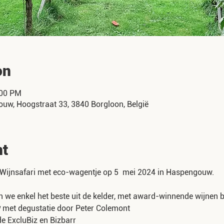
on
:00 PM
ouw, Hoogstraat 33, 3840 Borgloon, België
nt
 Wijnsafari met eco-wagentje op 5 mei 2024 in Haspengouw.
 we enkel het beste uit de kelder, met award-winnende wijnen bi
w
met degustatie door Peter Colemont
e ExcluBiz en Bizbarr