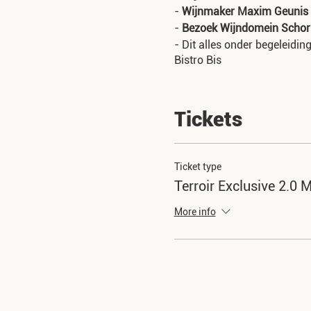
-
Wijnmaker Maxim Geunis
-
Bezoek Wijndomein Schor
- Dit alles onder begeleidi
Bistro Bis
Praktisch
:
Tickets
Start & einde
: We star
Borgloon.
Parkeren
: Er zijn 5 p
tegenover de hoeve.
Ticket type
Route
: Het traject is
Terroir Exclusive 2.0 
rijden we 10-15min tu
Regenweer
: Behalve d
More info
laarzen) is wel aanger
Gezelschap & vervoer
Mogelijk worden vrije
Maximum capaciteit
: