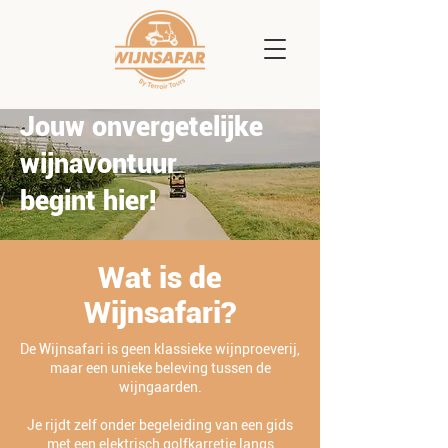
Jouw onvergetelijke
wijnavontuur
begint hier!
Wat is de
Wijnsafari?
De Wijnsafari is geen klassieke wijnproeverij,
maar een unieke beleving tussen de
wijngaarden.
Je rijdt zelf onder begeleiding van een gids
met een elektrisch golfkarretje langs